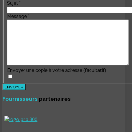
Sujet
*
Message
*
(facultatif)
Envoyer une copie à votre adresse
ENVOYER
Fournisseurs
partenaires