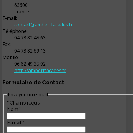
63600
France
E-mail:
contact@ambertfacades.fr
Téléphone:
04 73 82 45 63
Fax:
04 73 82 69 13
Mobile:
06 62 49 35 92
http://ambertfacades.fr
Formulaire de Contact
Envoyer un e-mail
*
Champ requis
Nom
*
E-mail
*